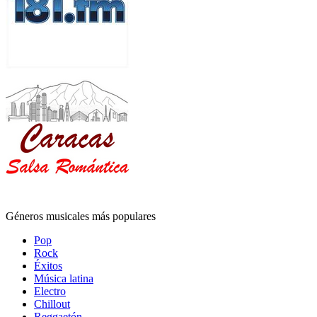
Géneros musicales más populares
Pop
Rock
Éxitos
Música latina
Electro
Chillout
Reggaetón