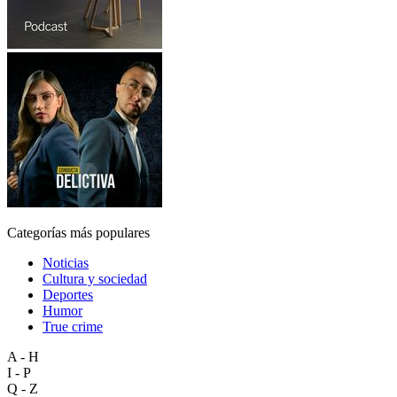
Categorías más populares
Noticias
Cultura y sociedad
Deportes
Humor
True crime
A - H
I - P
Q - Z