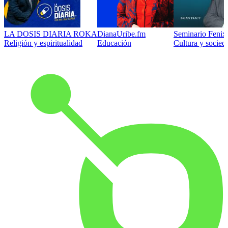
LA DOSIS DIARIA ROKA
DianaUribe.fm
Seminario Fenix 
Religión y espiritualidad
Educación
Cultura y socied