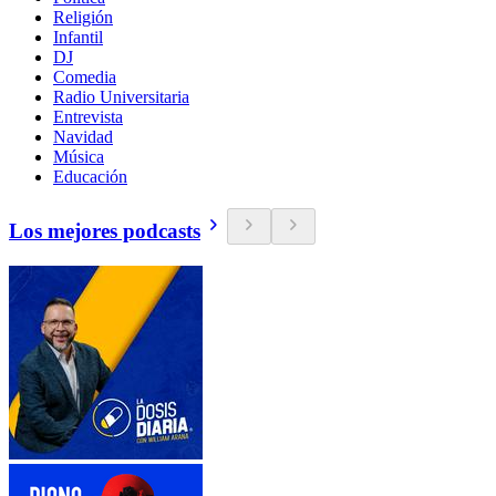
Religión
Infantil
DJ
Comedia
Radio Universitaria
Entrevista
Navidad
Música
Educación
Los mejores podcasts