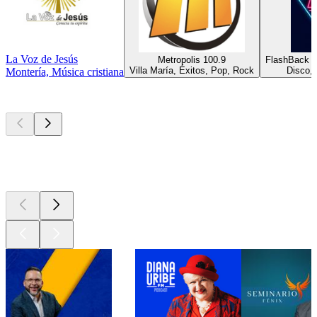
La Voz de Jesús
Metropolis 100.9
FlashBack R
Villa María, Éxitos, Pop, Rock
Disco, 
Montería, Música cristiana
Los mejores
podcasts
Los mejores
podcasts
Los mejores
podcasts