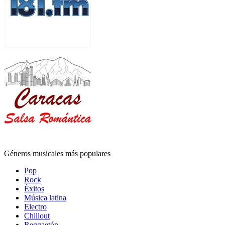
Géneros musicales más populares
Pop
Rock
Éxitos
Música latina
Electro
Chillout
Reggaetón