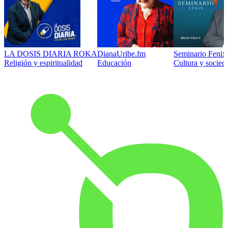
LA DOSIS DIARIA ROKA
DianaUribe.fm
Seminario Fenix 
Religión y espiritualidad
Educación
Cultura y socied