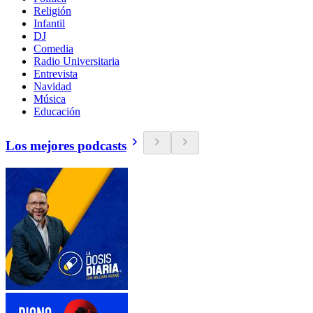
Religión
Infantil
DJ
Comedia
Radio Universitaria
Entrevista
Navidad
Música
Educación
Los mejores podcasts