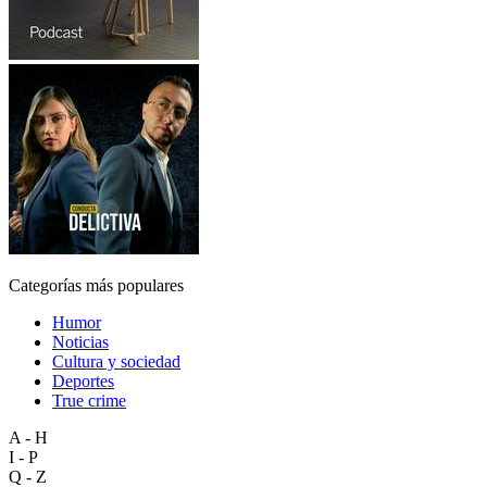
Categorías más populares
Humor
Noticias
Cultura y sociedad
Deportes
True crime
A - H
I - P
Q - Z