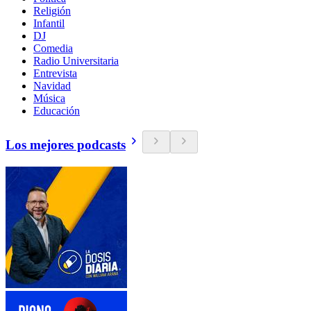
Religión
Infantil
DJ
Comedia
Radio Universitaria
Entrevista
Navidad
Música
Educación
Los mejores podcasts