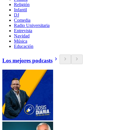
Religión
Infantil
DJ
Comedia
Radio Universitaria
Entrevista
Navidad
Música
Educación
Los mejores podcasts