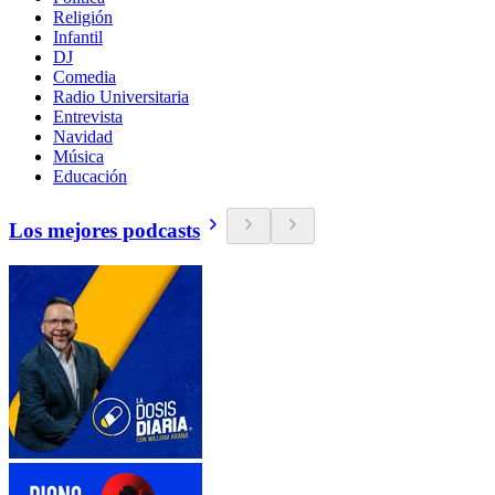
Religión
Infantil
DJ
Comedia
Radio Universitaria
Entrevista
Navidad
Música
Educación
Los mejores podcasts