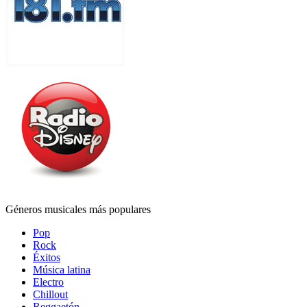
Géneros musicales más populares
Pop
Rock
Éxitos
Música latina
Electro
Chillout
Reggaetón