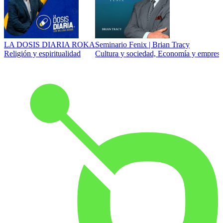
LA DOSIS DIARIA ROKA
Seminario Fenix | Brian Tracy
Religión y espiritualidad
Cultura y sociedad, Economía y empresa