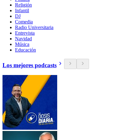
Religión
Infantil
DJ
Comedia
Radio Universitaria
Entrevista
Navidad
Música
Educación
Los mejores podcasts