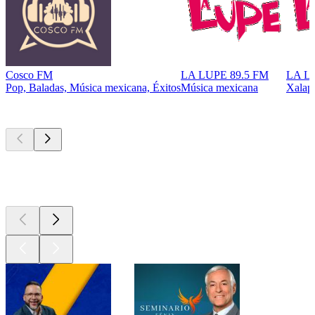
Cosco FM
LA LUPE 89.5 FM
LA L
Pop, Baladas, Música mexicana, Éxitos
Música mexicana
Xalap
Los mejores
podcasts
Los mejores
podcasts
Los mejores
podcasts