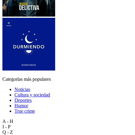
Categorías más populares
Noticias
Cultura y sociedad
Deportes
Humor
True crime
A - H
I - P
Q - Z