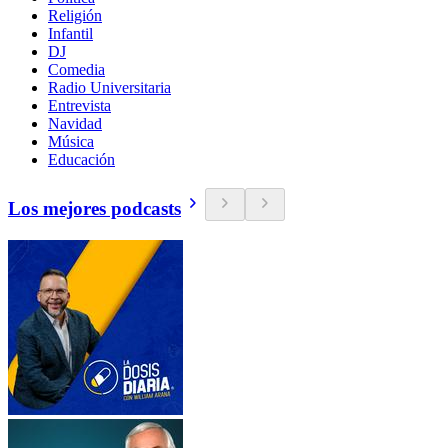
Religión
Infantil
DJ
Comedia
Radio Universitaria
Entrevista
Navidad
Música
Educación
Los mejores podcasts