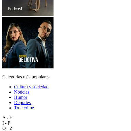
Categorías más populares
Cultura y sociedad
Noticias
Humor
Deportes
True crime
A - H
I - P
Q - Z