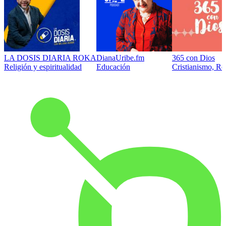
LA DOSIS DIARIA ROKA
DianaUribe.fm
365 con Dios
Religión y espiritualidad
Educación
Cristianismo, Rel