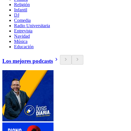
Religión
Infantil
DJ
Comedia
Radio Universitaria
Entrevista
Navidad
Música
Educación
Los mejores podcasts