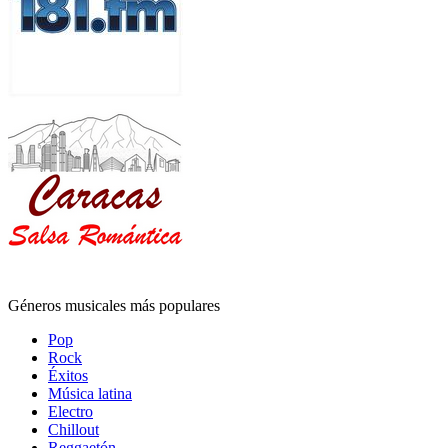
Géneros musicales más populares
Pop
Rock
Éxitos
Música latina
Electro
Chillout
Reggaetón