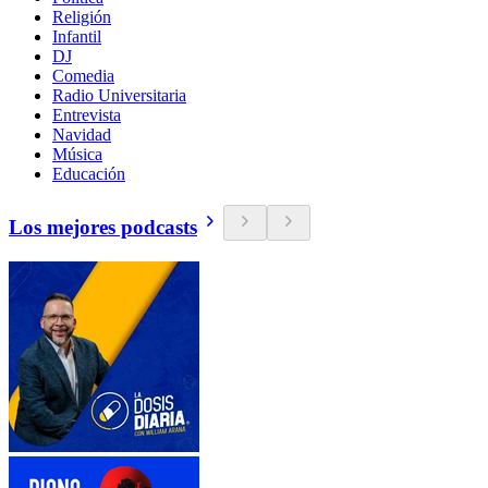
Religión
Infantil
DJ
Comedia
Radio Universitaria
Entrevista
Navidad
Música
Educación
Los mejores podcasts