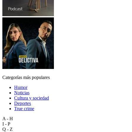
Categorías más populares
Humor
Noticias
Cultura y sociedad
Deportes
True crime
A - H
I - P
Q - Z