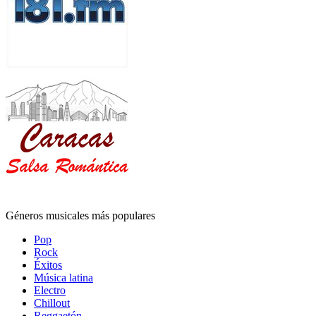
Géneros musicales más populares
Pop
Rock
Éxitos
Música latina
Electro
Chillout
Reggaetón