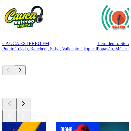
CAUCA ESTEREO FM
Tierradentro Stere
Puerto Tejada, Ranchera, Salsa, Vallenato, Tropical
Popayán, Música l
Los mejores
podcasts
Los mejores
podcasts
Los mejores
podcasts