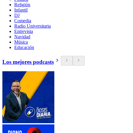
Religión
Infantil
DJ
Comedia
Radio Universitaria
Entrevista
Navidad
Música
Educación
Los mejores podcasts