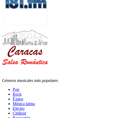
Géneros musicales más populares
Pop
Rock
Éxitos
Música latina
Electro
Chillout
Reggaetón