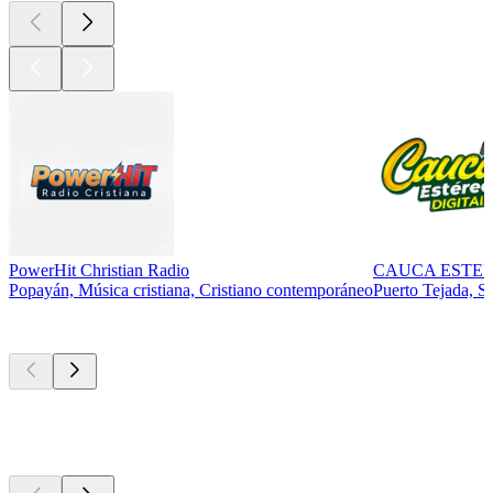
PowerHit Christian Radio
CAUCA ESTE
Popayán, Música cristiana, Cristiano contemporáneo
Puerto Tejada, Sa
Los mejores
podcasts
Los mejores
podcasts
Los mejores
podcasts