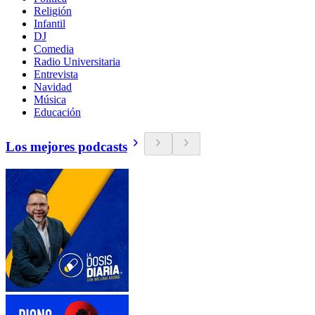
Religión
Infantil
DJ
Comedia
Radio Universitaria
Entrevista
Navidad
Música
Educación
Los mejores podcasts