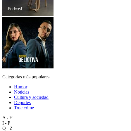
Categorías más populares
Humor
Noticias
Cultura y sociedad
Deportes
True crime
A - H
I - P
Q - Z