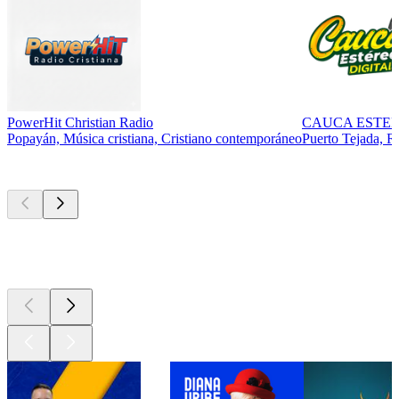
PowerHit Christian Radio
CAUCA ESTE
Popayán, Música cristiana, Cristiano contemporáneo
Puerto Tejada, Ra
Los mejores
podcasts
Los mejores
podcasts
Los mejores
podcasts