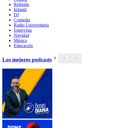
Religión
Infantil
DJ
Comedia
Radio Universitaria
Entrevista
Navidad
Música
Educación
Los mejores podcasts