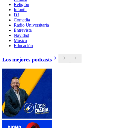
Religión
Infantil
DJ
Comedia
Radio Universitaria
Entrevista
Navidad
Música
Educación
Los mejores podcasts