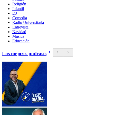
Religión
Infantil
DJ
Comedia
Radio Universitaria
Entrevista
Navidad
Música
Educación
Los mejores podcasts