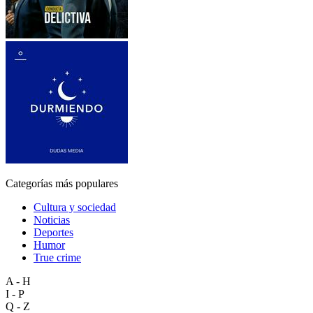
Categorías más populares
Cultura y sociedad
Noticias
Deportes
Humor
True crime
A - H
I - P
Q - Z