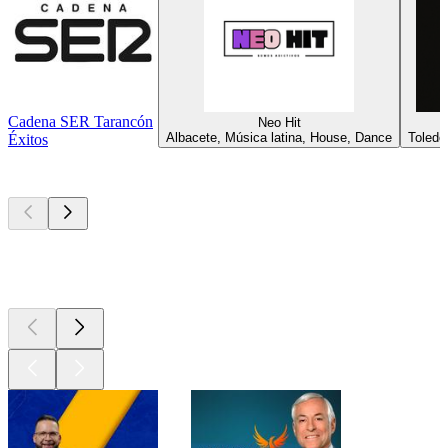
Cadena SER Tarancón
Neo Hit
Albacete, Música latina, House, Dance
Toledo
Éxitos
Los mejores
podcasts
Los mejores
podcasts
Los mejores
podcasts