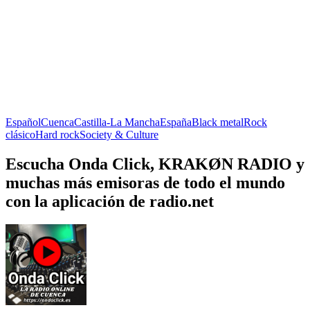
Español
Cuenca
Castilla-La Mancha
España
Black metal
Rock
clásico
Hard rock
Society & Culture
Escucha Onda Click, KRAKØN RADIO y
muchas más emisoras de todo el mundo
con la aplicación de radio.net