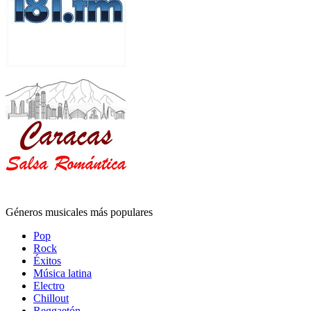
Géneros musicales más populares
Pop
Rock
Éxitos
Música latina
Electro
Chillout
Reggaetón