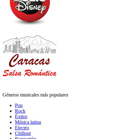
Géneros musicales más populares
Pop
Rock
Éxitos
Música latina
Electro
Chillout
Reggaetón