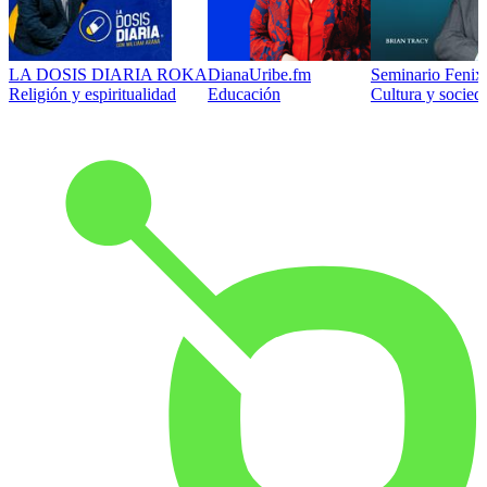
LA DOSIS DIARIA ROKA
DianaUribe.fm
Seminario Fenix 
Religión y espiritualidad
Educación
Cultura y socied