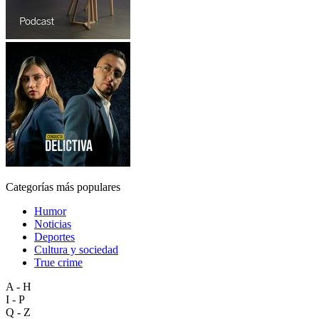
Categorías más populares
Humor
Noticias
Deportes
Cultura y sociedad
True crime
A - H
I - P
Q - Z