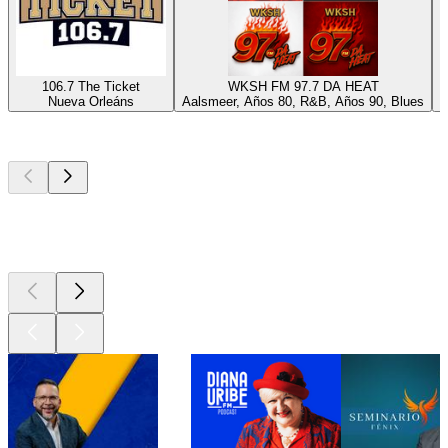
106.7 The Ticket
WKSH FM 97.7 DA HEAT
Nueva Orleáns
Aalsmeer, Años 80, R&B, Años 90, Blues
N
Los mejores
podcasts
Los mejores
podcasts
Los mejores
podcasts