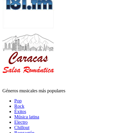
Géneros musicales más populares
Pop
Rock
Éxitos
Música latina
Electro
Chillout
Reggaetón