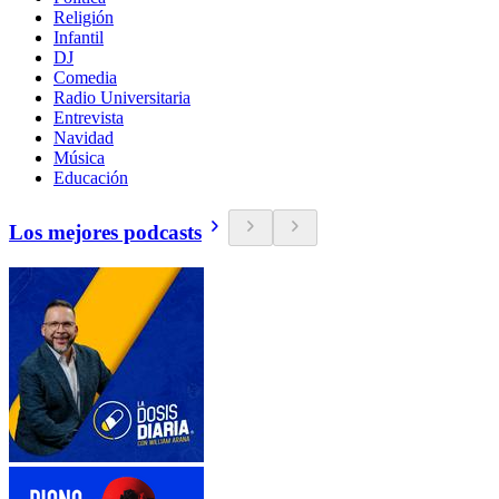
Religión
Infantil
DJ
Comedia
Radio Universitaria
Entrevista
Navidad
Música
Educación
Los mejores podcasts