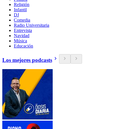
Religión
Infantil
DJ
Comedia
Radio Universitaria
Entrevista
Navidad
Música
Educación
Los mejores podcasts