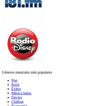
Géneros musicales más populares
Pop
Rock
Éxitos
Música latina
Electro
Chillout
Reggaetón