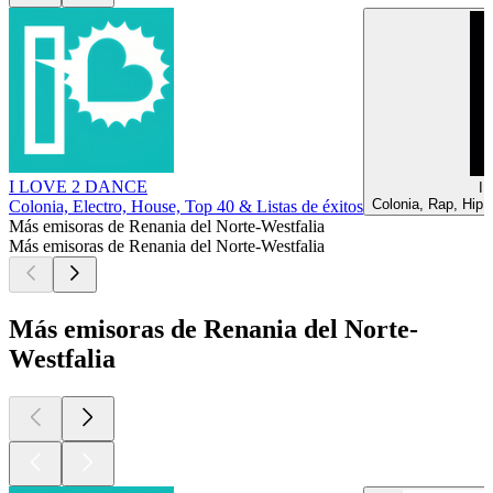
I LOVE 2 DANCE
I
Colonia, Rap, Hip 
Colonia, Electro, House, Top 40 & Listas de éxitos
Más emisoras de Renania del Norte-Westfalia
Más emisoras de Renania del Norte-Westfalia
Más emisoras de Renania del Norte-
Westfalia