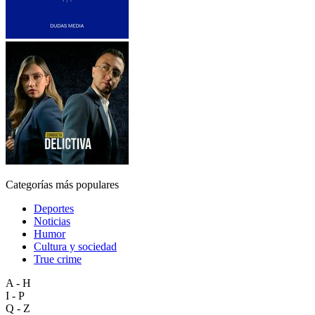
Categorías más populares
Deportes
Noticias
Humor
Cultura y sociedad
True crime
A - H
I - P
Q - Z