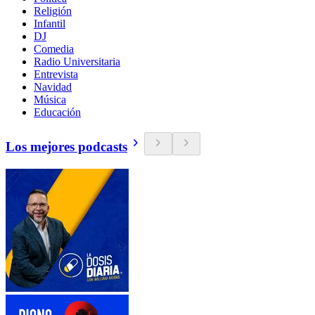
Religión
Infantil
DJ
Comedia
Radio Universitaria
Entrevista
Navidad
Música
Educación
Los mejores podcasts