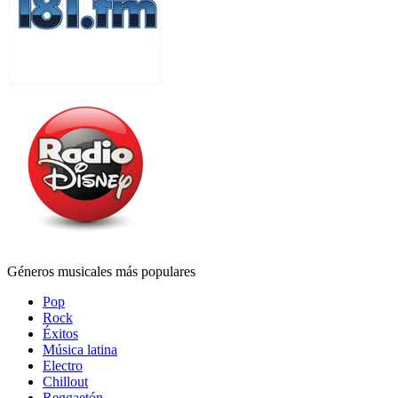
Géneros musicales más populares
Pop
Rock
Éxitos
Música latina
Electro
Chillout
Reggaetón