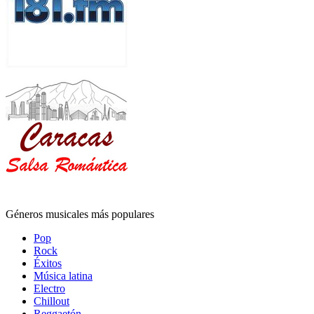
Géneros musicales más populares
Pop
Rock
Éxitos
Música latina
Electro
Chillout
Reggaetón