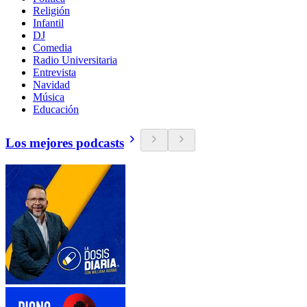
Religión
Infantil
DJ
Comedia
Radio Universitaria
Entrevista
Navidad
Música
Educación
Los mejores podcasts