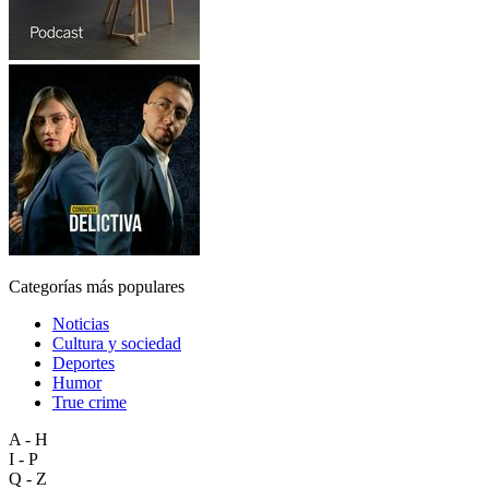
Categorías más populares
Noticias
Cultura y sociedad
Deportes
Humor
True crime
A - H
I - P
Q - Z