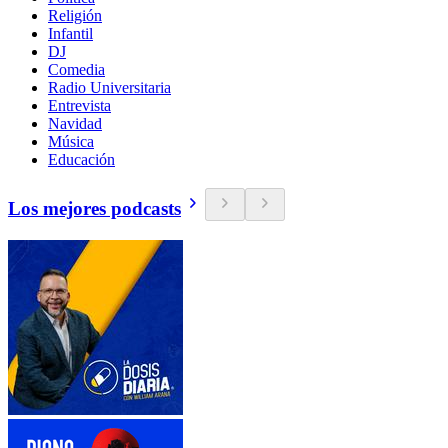
Religión
Infantil
DJ
Comedia
Radio Universitaria
Entrevista
Navidad
Música
Educación
Los mejores podcasts