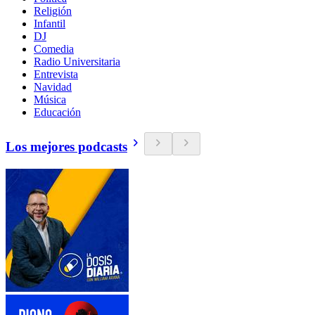
Religión
Infantil
DJ
Comedia
Radio Universitaria
Entrevista
Navidad
Música
Educación
Los mejores podcasts