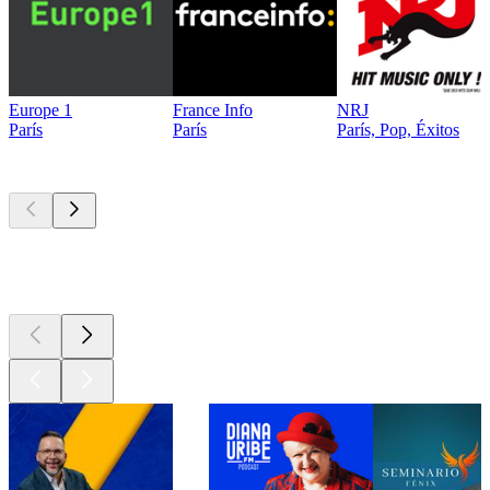
Europe 1
France Info
NRJ
París
París
París, Pop, Éxitos
Los mejores
podcasts
Los mejores
podcasts
Los mejores
podcasts