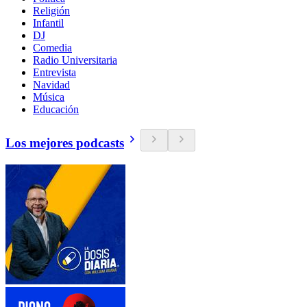
Religión
Infantil
DJ
Comedia
Radio Universitaria
Entrevista
Navidad
Música
Educación
Los mejores podcasts