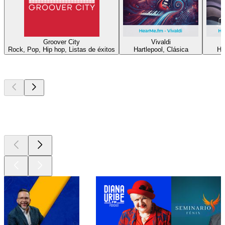
Groover City
Vivaldi
Rock, Pop, Hip hop, Listas de éxitos
Hartlepool, Clásica
Ha
Los mejores
podcasts
Los mejores
podcasts
Los mejores
podcasts