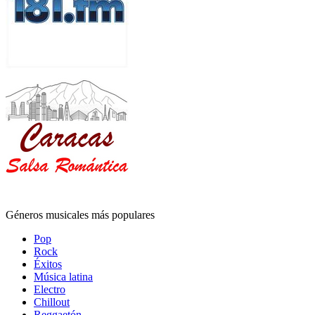
Géneros musicales más populares
Pop
Rock
Éxitos
Música latina
Electro
Chillout
Reggaetón