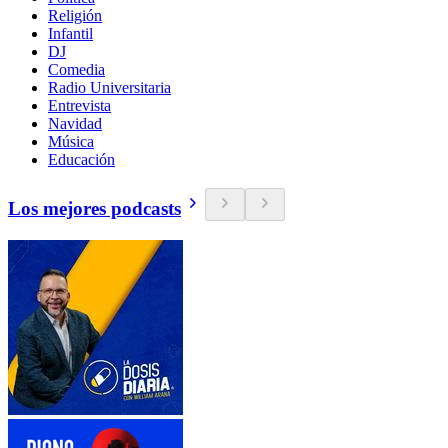
Religión
Infantil
DJ
Comedia
Radio Universitaria
Entrevista
Navidad
Música
Educación
Los mejores podcasts