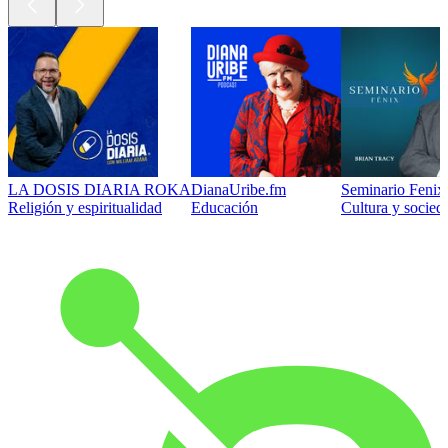
LA DOSIS DIARIA ROKA
DianaUribe.fm
Seminario Fenix 
Religión y espiritualidad
Educación
Cultura y socied