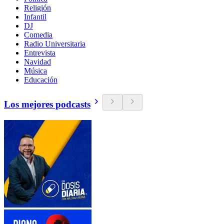
Religión
Infantil
DJ
Comedia
Radio Universitaria
Entrevista
Navidad
Música
Educación
Los mejores podcasts