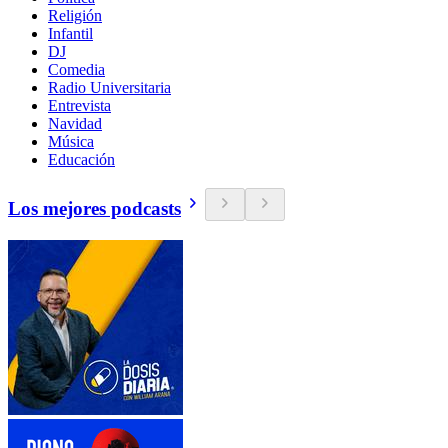
Religión
Infantil
DJ
Comedia
Radio Universitaria
Entrevista
Navidad
Música
Educación
Los mejores podcasts