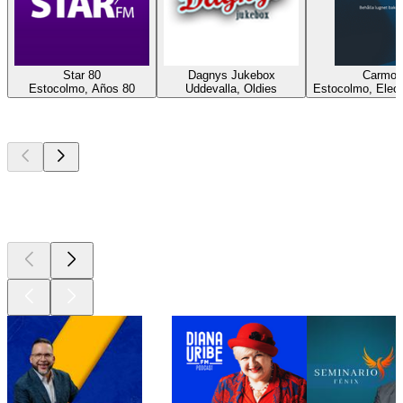
Star 80
Dagnys Jukebox
Carmon
Estocolmo, Años 80
Uddevalla, Oldies
Estocolmo, Elect
Los mejores
podcasts
Los mejores
podcasts
Los mejores
podcasts