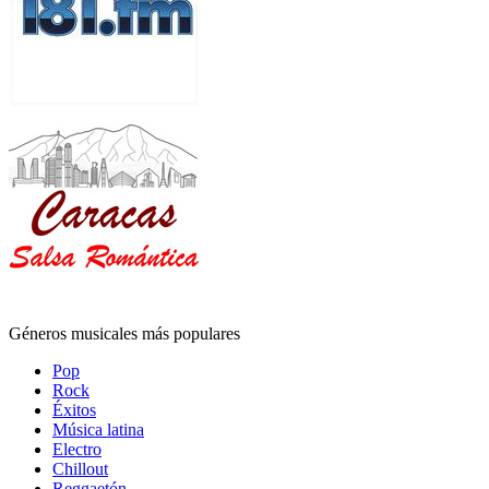
Géneros musicales más populares
Pop
Rock
Éxitos
Música latina
Electro
Chillout
Reggaetón