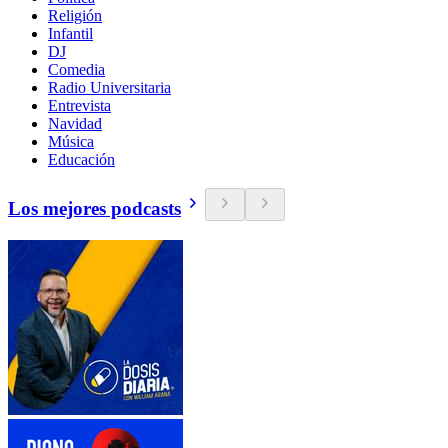
Religión
Infantil
DJ
Comedia
Radio Universitaria
Entrevista
Navidad
Música
Educación
Los mejores podcasts