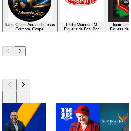
Rádio Online Adorando Jesus
Rádio Maiorca FM
Rádio Figu
Coímbra, Gospel
Figueira da Foz, Pop
Figueira da
Los mejores
podcasts
Los mejores
podcasts
Los mejores
podcasts