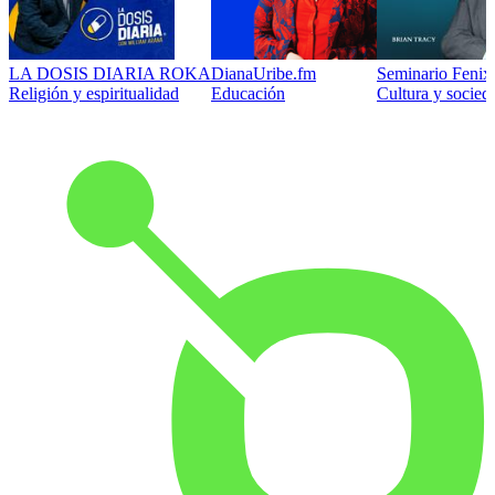
LA DOSIS DIARIA ROKA
DianaUribe.fm
Seminario Fenix 
Religión y espiritualidad
Educación
Cultura y socied