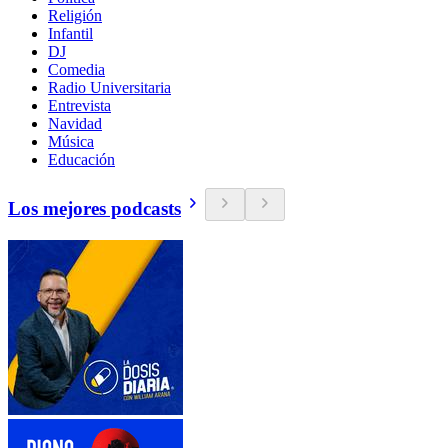
Religión
Infantil
DJ
Comedia
Radio Universitaria
Entrevista
Navidad
Música
Educación
Los mejores podcasts