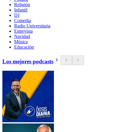
Religión
Infantil
DJ
Comedia
Radio Universitaria
Entrevista
Navidad
Música
Educación
Los mejores podcasts