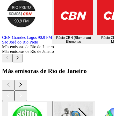
CBN Grandes Lagos 90.9 FM
Rádio CBN (Blumenau)
Rádio CB
Blumenau
Ma
São José do Rio Preto
Más emisoras de Río de Janeiro
Más emisoras de Río de Janeiro
Más emisoras de Río de Janeiro