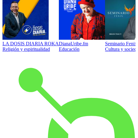
LA DOSIS DIARIA ROKA
DianaUribe.fm
Seminario Fenix 
Religión y espiritualidad
Educación
Cultura y socied