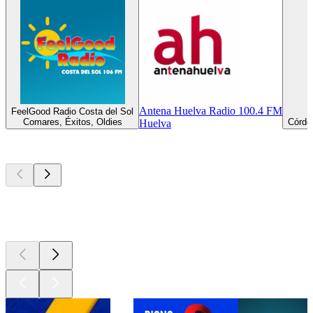
Antena Huelva Radio 100.4 FM
FeelGood Radio Costa del Sol
Comares, Éxitos, Oldies
Córdob
Huelva
Los mejores
podcasts
Los mejores
podcasts
Los mejores
podcasts