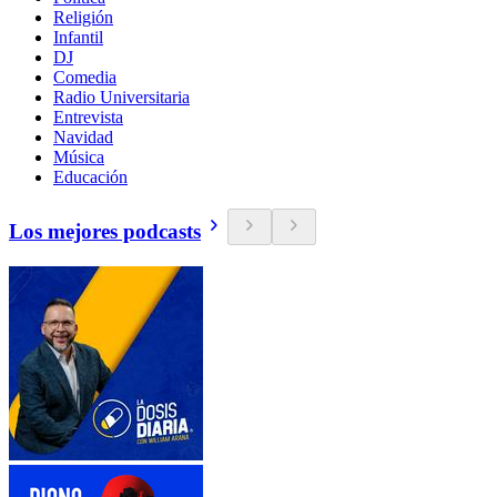
Religión
Infantil
DJ
Comedia
Radio Universitaria
Entrevista
Navidad
Música
Educación
Los mejores podcasts