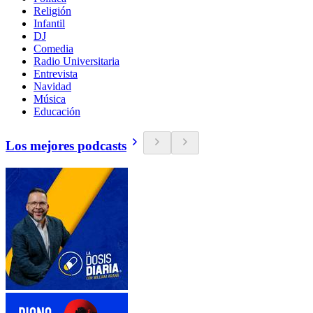
Religión
Infantil
DJ
Comedia
Radio Universitaria
Entrevista
Navidad
Música
Educación
Los mejores podcasts