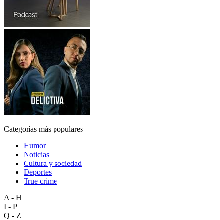
Categorías más populares
Humor
Noticias
Cultura y sociedad
Deportes
True crime
A - H
I - P
Q - Z