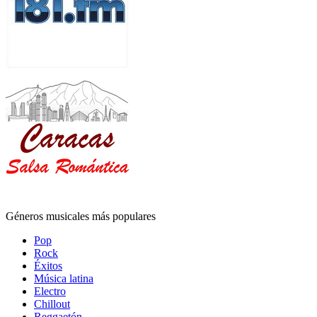
Géneros musicales más populares
Pop
Rock
Éxitos
Música latina
Electro
Chillout
Reggaetón