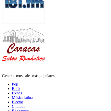
Géneros musicales más populares
Pop
Rock
Éxitos
Música latina
Electro
Chillout
Reggaetón