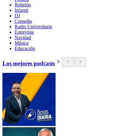
Religión
Infantil
DJ
Comedia
Radio Universitaria
Entrevista
Navidad
Música
Educación
Los mejores podcasts