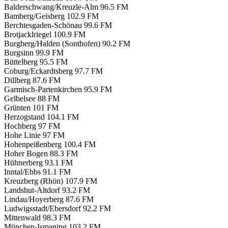
Balderschwang/Kreuzle-Alm
96.5 FM
Bamberg/Geisberg
102.9 FM
Berchtesgaden-Schönau
99.6 FM
Brotjacklriegel
100.9 FM
Burgberg/Halden (Sonthofen)
90.2 FM
Burgsinn
99.9 FM
Büttelberg
95.5 FM
Coburg/Eckardtsberg
97.7 FM
Dillberg
87.6 FM
Garmisch-Partenkirchen
95.9 FM
Gelbelsee
88 FM
Grünten
101 FM
Herzogstand
104.1 FM
Hochberg
97 FM
Hohe Linie
97 FM
Hohenpeißenberg
100.4 FM
Hoher Bogen
88.3 FM
Hühnerberg
93.1 FM
Inntal/Ebbs
91.1 FM
Kreuzberg (Rhön)
107.9 FM
Landshut-Altdorf
93.2 FM
Lindau/Hoyerberg
87.6 FM
Ludwigsstadt/Ebersdorf
92.2 FM
Mittenwald
98.3 FM
München-Ismaning
103.2 FM