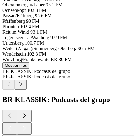
Oberammergau/Laber
93.1 FM
Ochsenkopf
102.3 FM
Passau/Kühberg
95.6 FM
Pfaffenberg
98 FM
Pfronten
102.4 FM
Reit im Winkl
93.1 FM
Tegernseer Tal/Wallberg
97.9 FM
Untersberg
100.7 FM
Weiler (Allgäu)/Simmerberg-Oberberg
96.5 FM
Wendelstein
102.3 FM
Würzburg/Frankenwarte BR
89 FM
Mostrar más
BR-KLASSIK: Podcasts del grupo
BR-KLASSIK: Podcasts del grupo
BR-KLASSIK: Podcasts del grupo