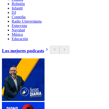
Religión
Infantil
DJ
Comedia
Radio Universitaria
Entrevista
Navidad
Música
Educación
Los mejores podcasts