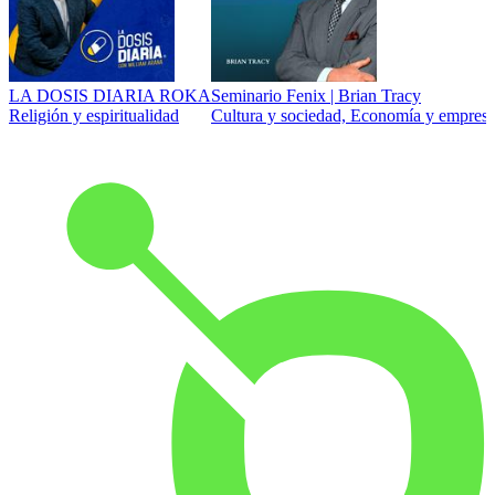
LA DOSIS DIARIA ROKA
Seminario Fenix | Brian Tracy
Religión y espiritualidad
Cultura y sociedad, Economía y empresa