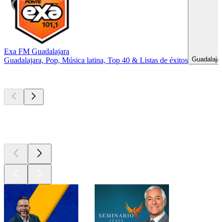
Exa FM Guadalajara
Guadalajar
Guadalajara, Pop, Música latina, Top 40 & Listas de éxitos
Los mejores
podcasts
Los mejores
podcasts
Los mejores
podcasts