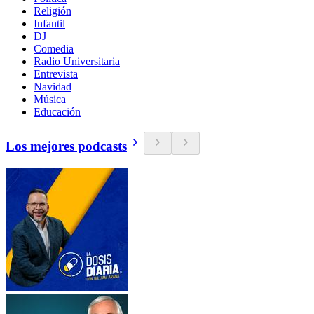
Religión
Infantil
DJ
Comedia
Radio Universitaria
Entrevista
Navidad
Música
Educación
Los mejores podcasts