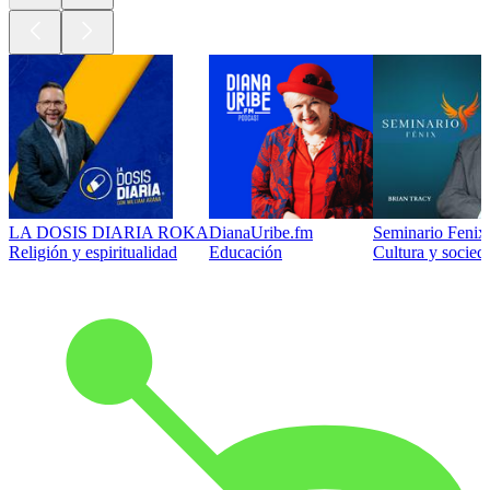
LA DOSIS DIARIA ROKA
DianaUribe.fm
Seminario Fenix 
Religión y espiritualidad
Educación
Cultura y socied