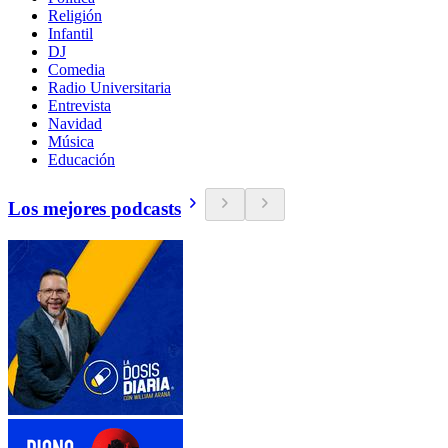
Religión
Infantil
DJ
Comedia
Radio Universitaria
Entrevista
Navidad
Música
Educación
Los mejores podcasts