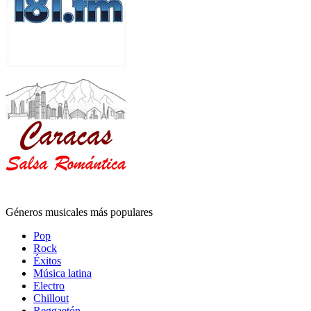
Géneros musicales más populares
Pop
Rock
Éxitos
Música latina
Electro
Chillout
Reggaetón