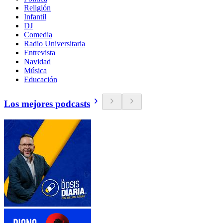
Religión
Infantil
DJ
Comedia
Radio Universitaria
Entrevista
Navidad
Música
Educación
Los mejores podcasts