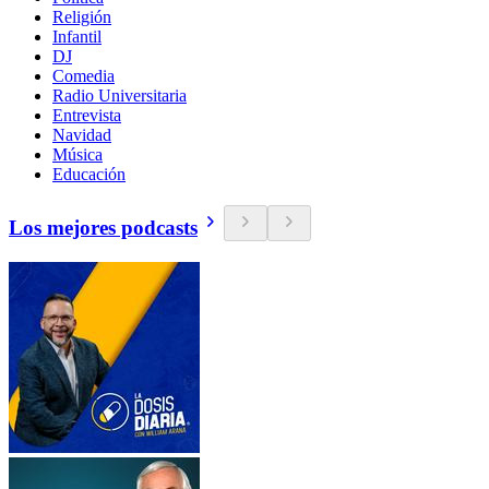
Religión
Infantil
DJ
Comedia
Radio Universitaria
Entrevista
Navidad
Música
Educación
Los mejores podcasts