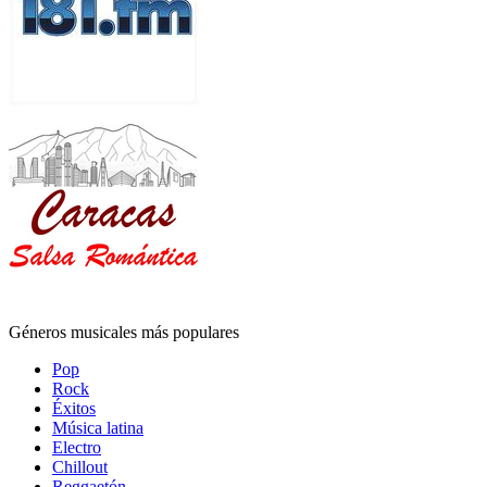
Géneros musicales más populares
Pop
Rock
Éxitos
Música latina
Electro
Chillout
Reggaetón