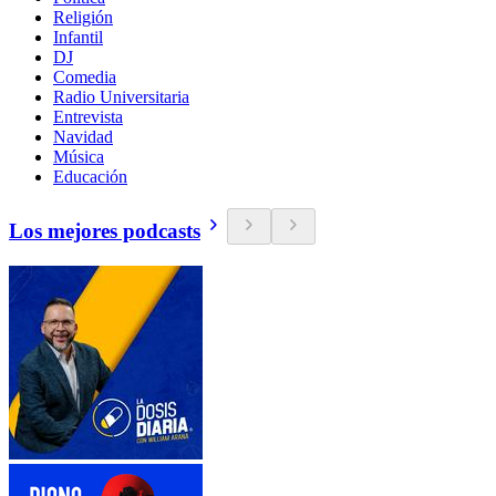
Religión
Infantil
DJ
Comedia
Radio Universitaria
Entrevista
Navidad
Música
Educación
Los mejores podcasts