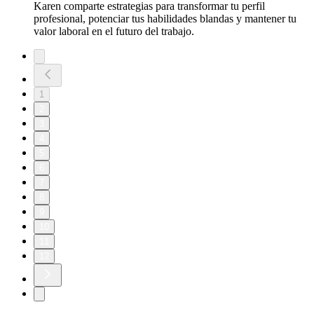
Karen comparte estrategias para transformar tu perfil
profesional, potenciar tus habilidades blandas y mantener tu
valor laboral en el futuro del trabajo.
1
2
3
4
5
6
7
8
9
10
11
12