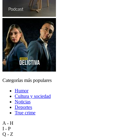
Categorías más populares
Humor
Cultura y sociedad
Noticias
Deportes
True crime
A - H
I - P
Q - Z