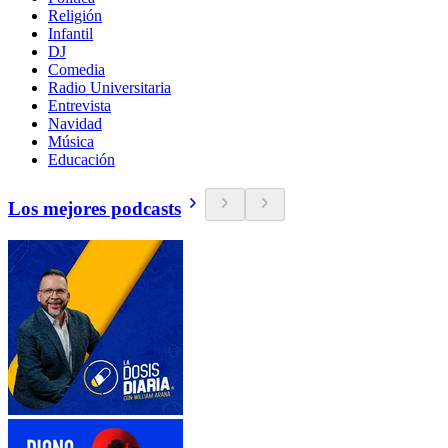
Religión
Infantil
DJ
Comedia
Radio Universitaria
Entrevista
Navidad
Música
Educación
Los mejores podcasts