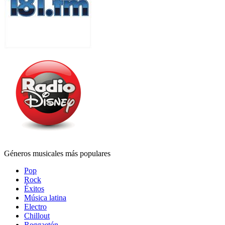
Géneros musicales más populares
Pop
Rock
Éxitos
Música latina
Electro
Chillout
Reggaetón