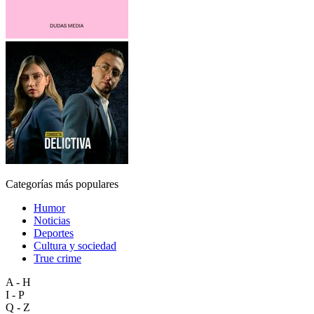
Categorías más populares
Humor
Noticias
Deportes
Cultura y sociedad
True crime
A - H
I - P
Q - Z