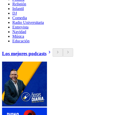
Religión
Infantil
DJ
Comedia
Radio Universitaria
Entrevista
Navidad
Música
Educación
Los mejores podcasts