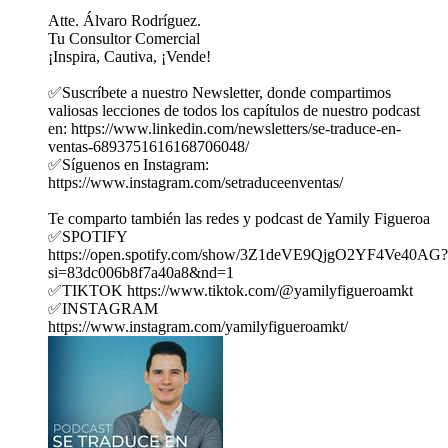
Atte. Álvaro Rodríguez.
Tu Consultor Comercial
¡Inspira, Cautiva, ¡Vende!
✅Suscríbete a nuestro Newsletter, donde compartimos
valiosas lecciones de todos los capítulos de nuestro podcast
en: https://www.linkedin.com/newsletters/se-traduce-en-
ventas-6893751616168706048/
✅Síguenos en Instagram:
https://www.instagram.com/setraduceenventas/
Te comparto también las redes y podcast de Yamily Figueroa
✅SPOTIFY
https://open.spotify.com/show/3Z1deVE9QjgO2YF4Ve40AG?
si=83dc006b8f7a40a8&nd=1
✅TIKTOK https://www.tiktok.com/@yamilyfigueroamkt
✅INSTAGRAM
https://www.instagram.com/yamilyfigueroamkt/