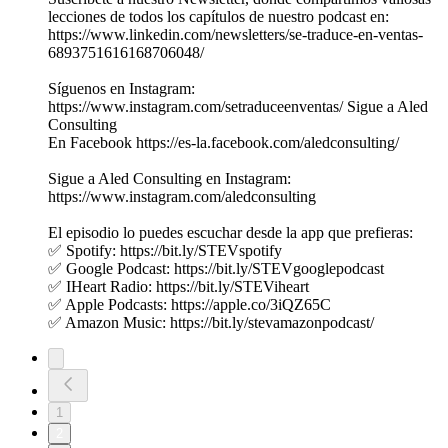
lecciones de todos los capítulos de nuestro podcast en:
https://www.linkedin.com/newsletters/se-traduce-en-ventas-
6893751616168706048/
Síguenos en Instagram:
https://www.instagram.com/setraduceenventas/ Sigue a Aled
Consulting
En Facebook https://es-la.facebook.com/aledconsulting/
Sigue a Aled Consulting en Instagram:
https://www.instagram.com/aledconsulting
El episodio lo puedes escuchar desde la app que prefieras:
✅ Spotify: https://bit.ly/STEVspotify
✅ Google Podcast: https://bit.ly/STEVgooglepodcast
✅ IHeart Radio: https://bit.ly/STEViheart
✅ Apple Podcasts: https://apple.co/3iQZ65C
✅ Amazon Music: https://bit.ly/stevamazonpodcast/
1
2