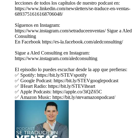
lecciones de todos los capítulos de nuestro podcast en:
https://www.linkedin.com/newsletters/se-traduce-en-ventas-
6893751616168706048/
Síguenos en Instagram:
https://www.instagram.com/setraduceenventas/ Sigue a Aled
Consulting
En Facebook https://es-la.facebook.com/aledconsulting/
Sigue a Aled Consulting en Instagram:
https://www.instagram.com/aledconsulting
El episodio lo puedes escuchar desde la app que prefieras:
✅ Spotify: https://bit.ly/STEVspotify
✅ Google Podcast: https://bit.ly/STEVgooglepodcast
✅ IHeart Radio: https://bit.ly/STEViheart
✅ Apple Podcasts: https://apple.co/3iQZ65C
✅ Amazon Music: https://bit.ly/stevamazonpodcast/