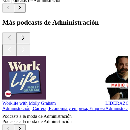
Más podcasts de Administración
Más podcasts de Administración
Worklife with Molly Graham
LIDERAZGO
Administración, Carrera, Economía y empresa, Empresa
Administraci
Podcasts a la moda de Administración
Podcasts a la moda de Administración