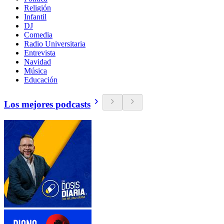
Religión
Infantil
DJ
Comedia
Radio Universitaria
Entrevista
Navidad
Música
Educación
Los mejores podcasts