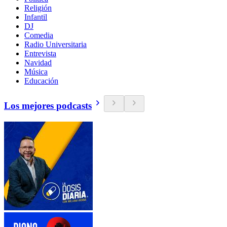
Religión
Infantil
DJ
Comedia
Radio Universitaria
Entrevista
Navidad
Música
Educación
Los mejores podcasts