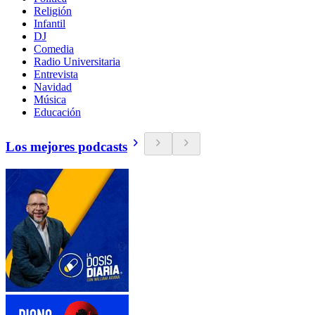
Religión
Infantil
DJ
Comedia
Radio Universitaria
Entrevista
Navidad
Música
Educación
Los mejores podcasts