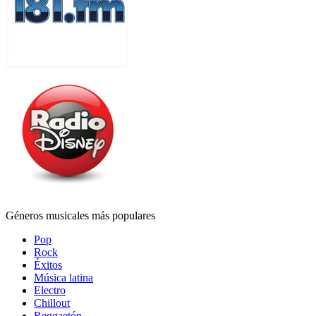
Géneros musicales más populares
Pop
Rock
Éxitos
Música latina
Electro
Chillout
Reggaetón