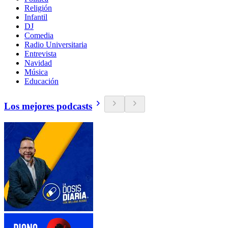
Religión
Infantil
DJ
Comedia
Radio Universitaria
Entrevista
Navidad
Música
Educación
Los mejores podcasts