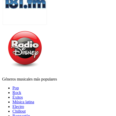
Géneros musicales más populares
Pop
Rock
Éxitos
Música latina
Electro
Chillout
Reggaetón