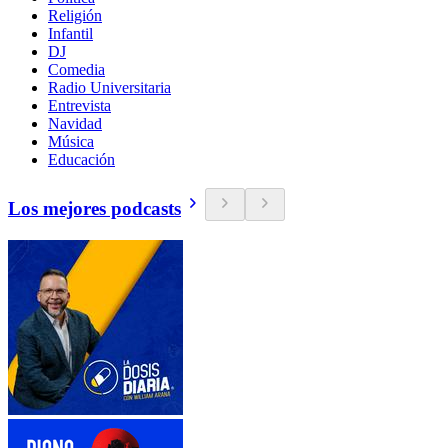
Religión
Infantil
DJ
Comedia
Radio Universitaria
Entrevista
Navidad
Música
Educación
Los mejores podcasts