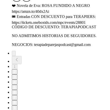
❤️ Novela de Eva: ROSA FUNDIDO A NEGRO
https://amzn.to/40dx2Ai
🎟 Entradas CON DESCUENTO para TERAPIERS:
https://tickets.oneboxtds.com/mpc/events/28801
CÓDIGO DE DESCUENTO: TERAPIAPODCAST
NO ADMITIMOS HISTORIAS DE SEGUIDORES.
NEGOCIOS: terapiadeparejaspodcast@gmail.com
1
2
3
4
5
6
7
8
9