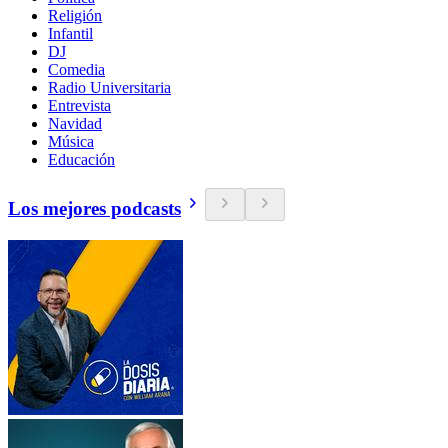
Religión
Infantil
DJ
Comedia
Radio Universitaria
Entrevista
Navidad
Música
Educación
Los mejores podcasts